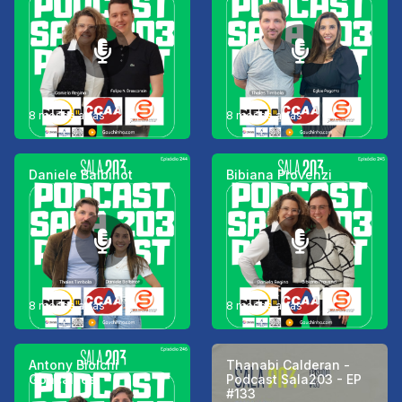
8 meses atrás
8 meses atrás
Daniele Balbinot
Bibiana Provenzi
8 meses atrás
8 meses atrás
Antony Biolchi
Thanabi Calderan -
Gonçalves
Podcast Sala203 - EP
#133