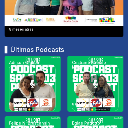
8 meses atrás
Últimos Podcasts
Adilson Giglioli
Cristiane Baesso
Madalosso.
8 meses atrás
8 meses atrás
Felipe N. Brescansin
Eglae Pagotto