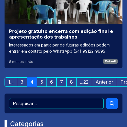
Projeto gratuito encerra com edição final e
apresentação dos trabalhos
Interessados em participar de futuras edições podem
entrar em contato pelo WhatsApp (54) 99122-9695
8 meses atrás
Default
1...
3
4
5
6
7
8
...22
Anterior
Pr
Categorias