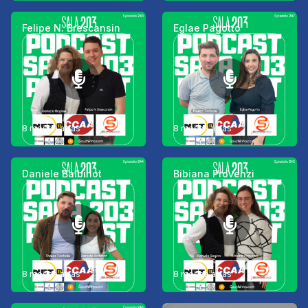
Felipe N. Brescansin
Eglae Pagotto
8 meses atrás
8 meses atrás
Daniele Balbinot
Bibiana Provenzi
8 meses atrás
8 meses atrás