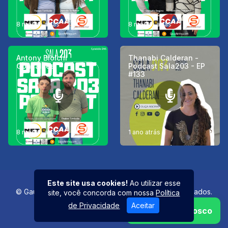
8 meses atrás
8 meses atrás
Antony Biolchi
Thanabi Calderan -
Gonçalves
Podcast Sala203 - EP
#133
8 meses atrás
1 ano atrás
Este site usa cookies!
Ao utilizar esse
© Gauchinho PONTO com - Todos os direitos reservados.
site, você concorda com nossa
Política
de Privacidade
Aceitar
Fale Conosco