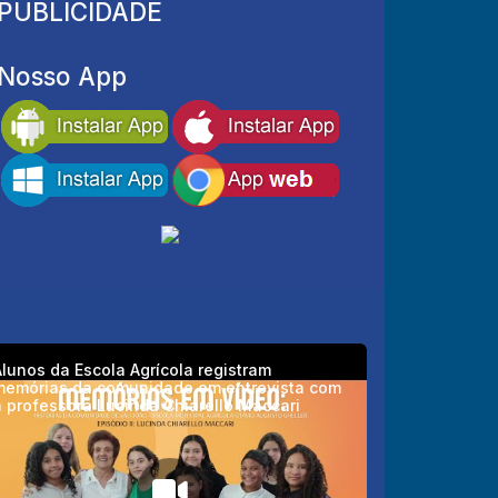
PUBLICIDADE
Nosso App
lunos da Escola Agrícola registram
memórias da comunidade em entrevista com
 professora Lucinda Chiarello Maccari