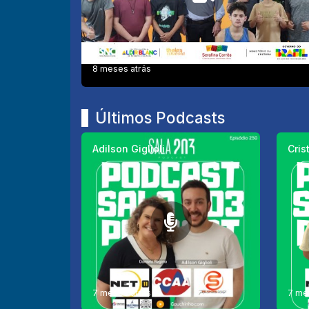
8 meses atrás
Últimos Podcasts
Adilson Giglioli
Cris
7 meses atrás
7 me