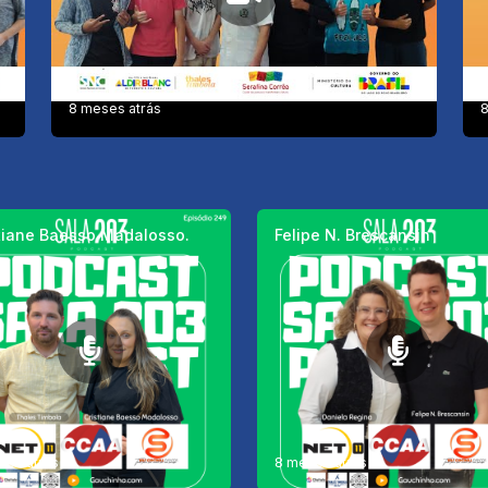
8 meses atrás
8
tiane Baesso Madalosso.
Felipe N. Brescansin
ses atrás
8 meses atrás