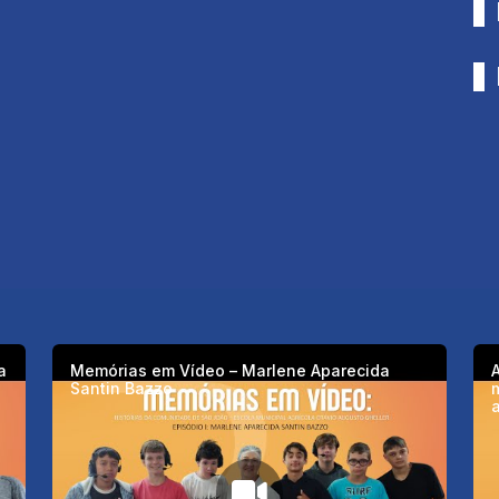
a
Memórias em Vídeo – Marlene Aparecida
A
Santin Bazzo
a