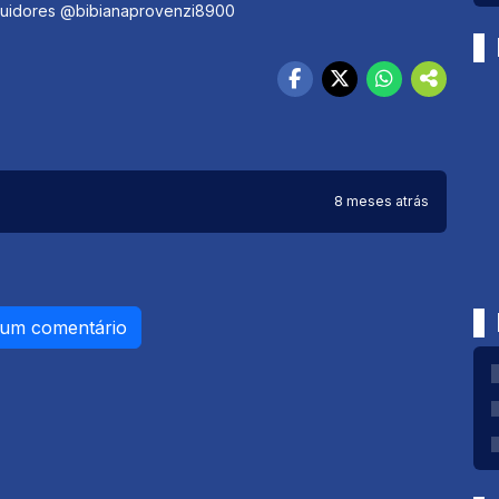
idores @bibianaprovenzi8900 ​
8 meses atrás
 um comentário