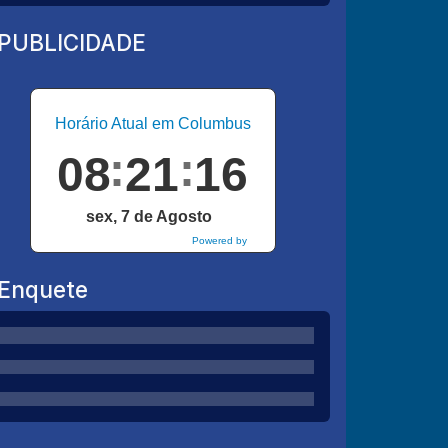
PUBLICIDADE
Horário Atual em Columbus
08
21
17
sex, 7 de Agosto
Powered by
DaysPedia.com
Enquete