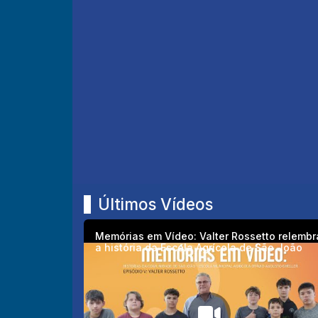
Últimos Vídeos
Memórias em Vídeo: Valter Rossetto relembr
a história da Escola Agrícola de São João