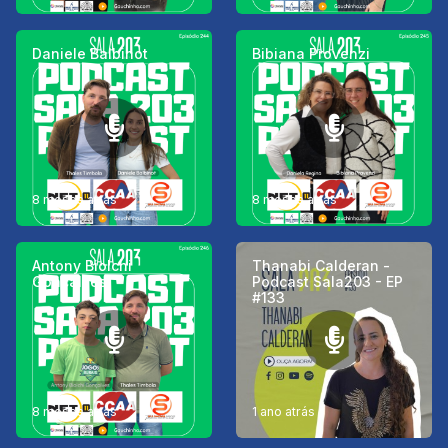
Daniele Balbinot
Bibiana Provenzi
8 meses atrás
8 meses atrás
Antony Biolchi
Thanabi Calderan -
Gonçalves
Podcast Sala203 - EP
#133
8 meses atrás
1 ano atrás