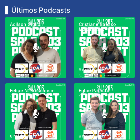
Últimos Podcasts
Adilson Giglioli
Cristiane Baesso
Madalosso.
8 meses atrás
8 meses atrás
Felipe N. Brescansin
Eglae Pagotto
8 meses atrás
8 meses atrás